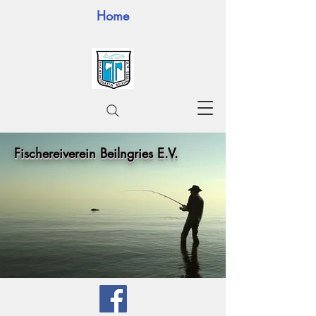
Home
Fischereiverein Beilngries E.V.